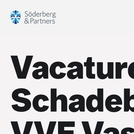
Vacatur
Schadeb
VVE Va