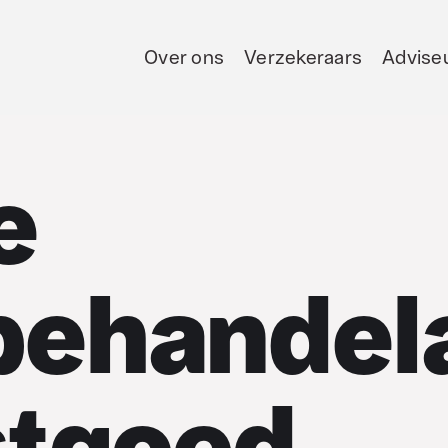
Over ons
Verzekeraars
Advise
e
ehandel
stgoed